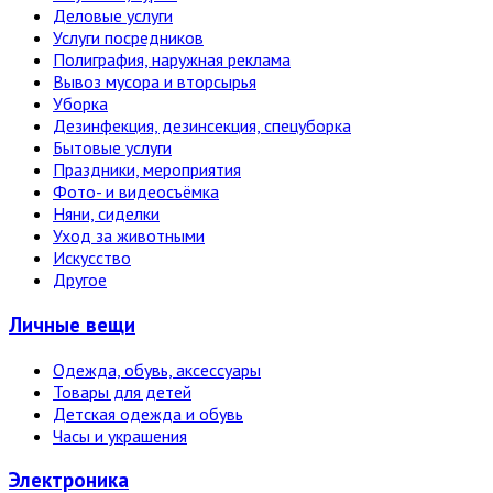
Деловые услуги
Услуги посредников
Полиграфия, наружная реклама
Вывоз мусора и вторсырья
Уборка
Дезинфекция, дезинсекция, спецуборка
Бытовые услуги
Праздники, мероприятия
Фото- и видеосъёмка
Няни, сиделки
Уход за животными
Искусство
Другое
Личные вещи
Одежда, обувь, аксессуары
Товары для детей
Детская одежда и обувь
Часы и украшения
Электро­ника