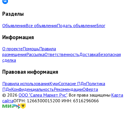
Разделы
Объявления
Все объявления
Подать объявление
Блог
Информация
О проекте
Помощь
Правила
размещения
Рассылка
Ответственность
Доставка
Безопасная
сделка
Правовая информация
Правила использования
Куки
Согласие ПДн
Политика
ПДн
Конфиденциальность
Рекомендации
Оферта
©
2026
ООО "Салеа Маркет Рус"
.
Все права защищены
·
Карта
сайта
ОГРН: 1266300015200 ИНН: 6316296066