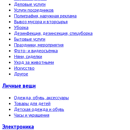
Деловые услуги
Услуги посредников
Полиграфия, наружная реклама
Вывоз мусора и вторсырья
Уборка
Дезинфекция, дезинсекция, спецуборка
Бытовые услуги
Праздники, мероприятия
Фото- и видеосъёмка
Няни, сиделки
Уход за животными
Искусство
Другое
Личные вещи
Одежда, обувь, аксессуары
Товары для детей
Детская одежда и обувь
Часы и украшения
Электро­ника