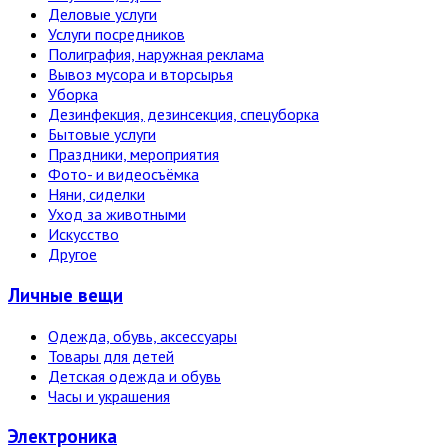
Деловые услуги
Услуги посредников
Полиграфия, наружная реклама
Вывоз мусора и вторсырья
Уборка
Дезинфекция, дезинсекция, спецуборка
Бытовые услуги
Праздники, мероприятия
Фото- и видеосъёмка
Няни, сиделки
Уход за животными
Искусство
Другое
Личные вещи
Одежда, обувь, аксессуары
Товары для детей
Детская одежда и обувь
Часы и украшения
Электро­ника