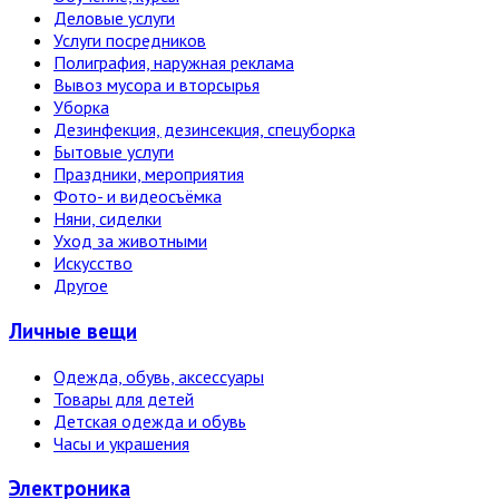
Деловые услуги
Услуги посредников
Полиграфия, наружная реклама
Вывоз мусора и вторсырья
Уборка
Дезинфекция, дезинсекция, спецуборка
Бытовые услуги
Праздники, мероприятия
Фото- и видеосъёмка
Няни, сиделки
Уход за животными
Искусство
Другое
Личные вещи
Одежда, обувь, аксессуары
Товары для детей
Детская одежда и обувь
Часы и украшения
Электро­ника