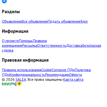
Разделы
Объявления
Все объявления
Подать объявление
Блог
Информация
О проекте
Помощь
Правила
размещения
Рассылка
Ответственность
Доставка
Безопасная
сделка
Правовая информация
Правила использования
Cookie
Согласие ПДн
Политика
ПДн
Конфиденциальность
Рекомендации
Оферта
©
2026
SALEA
.
Все права защищены
·
Карта сайта