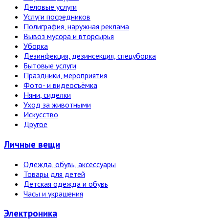
Деловые услуги
Услуги посредников
Полиграфия, наружная реклама
Вывоз мусора и вторсырья
Уборка
Дезинфекция, дезинсекция, спецуборка
Бытовые услуги
Праздники, мероприятия
Фото- и видеосъёмка
Няни, сиделки
Уход за животными
Искусство
Другое
Личные вещи
Одежда, обувь, аксессуары
Товары для детей
Детская одежда и обувь
Часы и украшения
Электро­ника