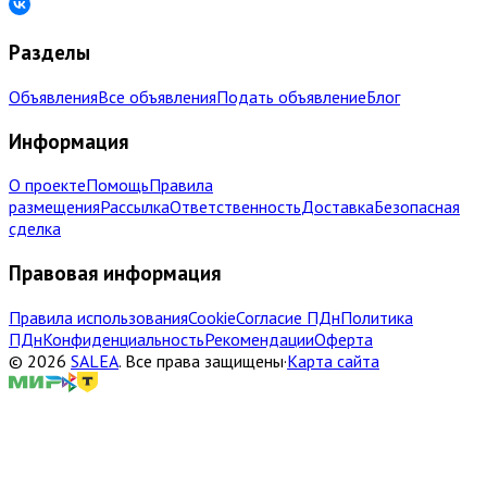
Разделы
Объявления
Все объявления
Подать объявление
Блог
Информация
О проекте
Помощь
Правила
размещения
Рассылка
Ответственность
Доставка
Безопасная
сделка
Правовая информация
Правила использования
Cookie
Согласие ПДн
Политика
ПДн
Конфиденциальность
Рекомендации
Оферта
©
2026
SALEA
.
Все права защищены
·
Карта сайта