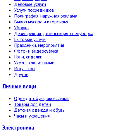
Деловые услуги
Услуги посредников
Полиграфия, наружная реклама
Вывоз мусора и вторсырья
Уборка
Дезинфекция, дезинсекция, спецуборка
Бытовые услуги
Праздники, мероприятия
Фото- и видеосъёмка
Няни, сиделки
Уход за животными
Искусство
Другое
Личные вещи
Одежда, обувь, аксессуары
Товары для детей
Детская одежда и обувь
Часы и украшения
Электро­ника