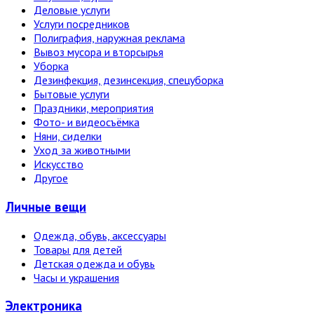
Деловые услуги
Услуги посредников
Полиграфия, наружная реклама
Вывоз мусора и вторсырья
Уборка
Дезинфекция, дезинсекция, спецуборка
Бытовые услуги
Праздники, мероприятия
Фото- и видеосъёмка
Няни, сиделки
Уход за животными
Искусство
Другое
Личные вещи
Одежда, обувь, аксессуары
Товары для детей
Детская одежда и обувь
Часы и украшения
Электро­ника