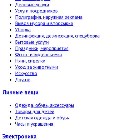
Деловые услуги
Услуги посредников
Полиграфия, наружная реклама
Вывоз мусора и вторсырья
Уборка
Дезинфекция, дезинсекция, спецуборка
Бытовые услуги
Праздники, мероприятия
Фото- и видеосъёмка
Няни, сиделки
Уход за животными
Искусство
Другое
Личные вещи
Одежда, обувь, аксессуары
Товары для детей
Детская одежда и обувь
Часы и украшения
Электро­ника