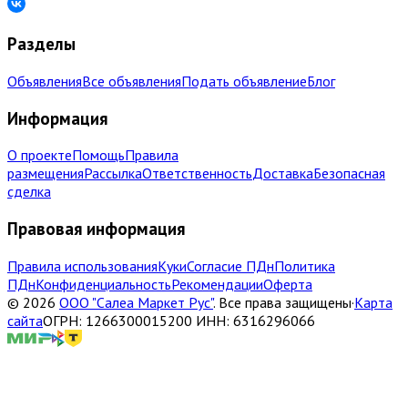
Разделы
Объявления
Все объявления
Подать объявление
Блог
Информация
О проекте
Помощь
Правила
размещения
Рассылка
Ответственность
Доставка
Безопасная
сделка
Правовая информация
Правила использования
Куки
Согласие ПДн
Политика
ПДн
Конфиденциальность
Рекомендации
Оферта
©
2026
ООО "Салеа Маркет Рус"
.
Все права защищены
·
Карта
сайта
ОГРН: 1266300015200 ИНН: 6316296066