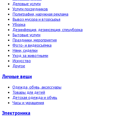
Деловые услуги
Услуги посредников
Полиграфия, наружная реклама
Вывоз мусора и вторсырья
Уборка
Дезинфекция, дезинсекция, спецуборка
Бытовые услуги
Праздники, мероприятия
Фото- и видеосъёмка
Няни, сиделки
Уход за животными
Искусство
Другое
Личные вещи
Одежда, обувь, аксессуары
Товары для детей
Детская одежда и обувь
Часы и украшения
Электро­ника