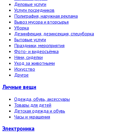
Деловые услуги
Услуги посредников
Полиграфия, наружная реклама
Вывоз мусора и вторсырья
Уборка
Дезинфекция, дезинсекция, спецуборка
Бытовые услуги
Праздники, мероприятия
Фото- и видеосъёмка
Няни, сиделки
Уход за животными
Искусство
Другое
Личные вещи
Одежда, обувь, аксессуары
Товары для детей
Детская одежда и обувь
Часы и украшения
Электро­ника