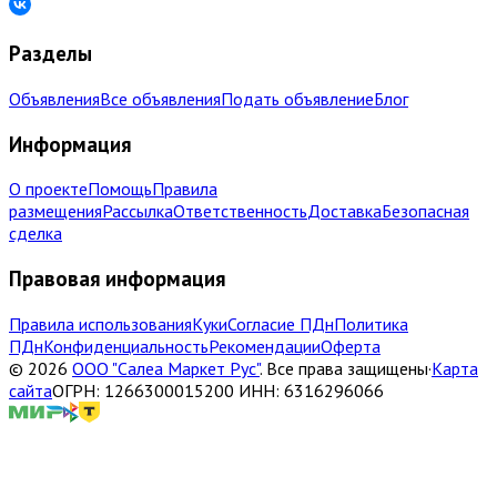
Разделы
Объявления
Все объявления
Подать объявление
Блог
Информация
О проекте
Помощь
Правила
размещения
Рассылка
Ответственность
Доставка
Безопасная
сделка
Правовая информация
Правила использования
Куки
Согласие ПДн
Политика
ПДн
Конфиденциальность
Рекомендации
Оферта
©
2026
ООО "Салеа Маркет Рус"
.
Все права защищены
·
Карта
сайта
ОГРН: 1266300015200 ИНН: 6316296066