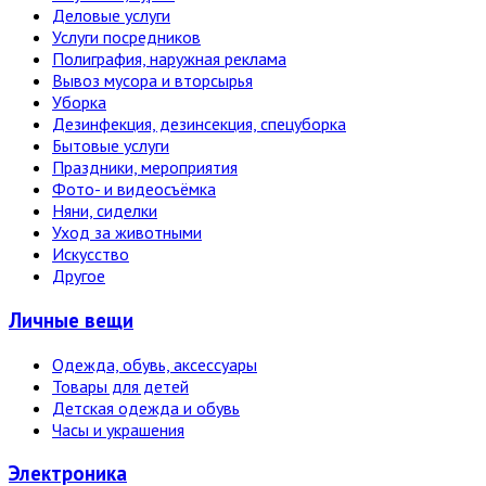
Деловые услуги
Услуги посредников
Полиграфия, наружная реклама
Вывоз мусора и вторсырья
Уборка
Дезинфекция, дезинсекция, спецуборка
Бытовые услуги
Праздники, мероприятия
Фото- и видеосъёмка
Няни, сиделки
Уход за животными
Искусство
Другое
Личные вещи
Одежда, обувь, аксессуары
Товары для детей
Детская одежда и обувь
Часы и украшения
Электро­ника