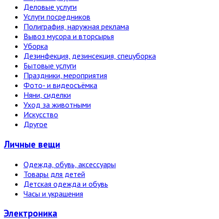
Деловые услуги
Услуги посредников
Полиграфия, наружная реклама
Вывоз мусора и вторсырья
Уборка
Дезинфекция, дезинсекция, спецуборка
Бытовые услуги
Праздники, мероприятия
Фото- и видеосъёмка
Няни, сиделки
Уход за животными
Искусство
Другое
Личные вещи
Одежда, обувь, аксессуары
Товары для детей
Детская одежда и обувь
Часы и украшения
Электро­ника