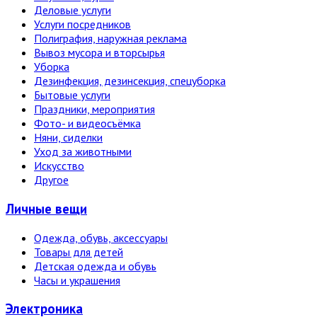
Деловые услуги
Услуги посредников
Полиграфия, наружная реклама
Вывоз мусора и вторсырья
Уборка
Дезинфекция, дезинсекция, спецуборка
Бытовые услуги
Праздники, мероприятия
Фото- и видеосъёмка
Няни, сиделки
Уход за животными
Искусство
Другое
Личные вещи
Одежда, обувь, аксессуары
Товары для детей
Детская одежда и обувь
Часы и украшения
Электро­ника