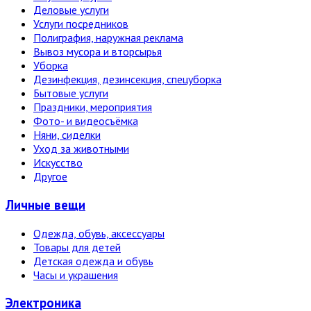
Деловые услуги
Услуги посредников
Полиграфия, наружная реклама
Вывоз мусора и вторсырья
Уборка
Дезинфекция, дезинсекция, спецуборка
Бытовые услуги
Праздники, мероприятия
Фото- и видеосъёмка
Няни, сиделки
Уход за животными
Искусство
Другое
Личные вещи
Одежда, обувь, аксессуары
Товары для детей
Детская одежда и обувь
Часы и украшения
Электро­ника