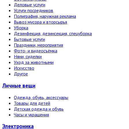
Деловые услуги
Услуги посредников
Полиграфия, наружная реклама
Вывоз мусора и вторсырья
Уборка
Дезинфекция, дезинсекция, спецуборка
Бытовые услуги
Праздники, мероприятия
Фото- и видеосъёмка
Няни, сиделки
Уход за животными
Искусство
Другое
Личные вещи
Одежда, обувь, аксессуары
Товары для детей
Детская одежда и обувь
Часы и украшения
Электро­ника