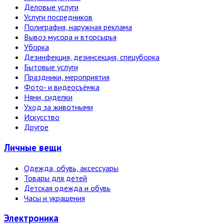
Деловые услуги
Услуги посредников
Полиграфия, наружная реклама
Вывоз мусора и вторсырья
Уборка
Дезинфекция, дезинсекция, спецуборка
Бытовые услуги
Праздники, мероприятия
Фото- и видеосъёмка
Няни, сиделки
Уход за животными
Искусство
Другое
Личные вещи
Одежда, обувь, аксессуары
Товары для детей
Детская одежда и обувь
Часы и украшения
Электро­ника