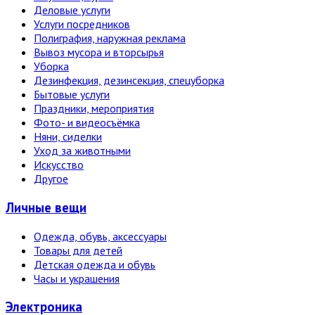
Деловые услуги
Услуги посредников
Полиграфия, наружная реклама
Вывоз мусора и вторсырья
Уборка
Дезинфекция, дезинсекция, спецуборка
Бытовые услуги
Праздники, мероприятия
Фото- и видеосъёмка
Няни, сиделки
Уход за животными
Искусство
Другое
Личные вещи
Одежда, обувь, аксессуары
Товары для детей
Детская одежда и обувь
Часы и украшения
Электро­ника