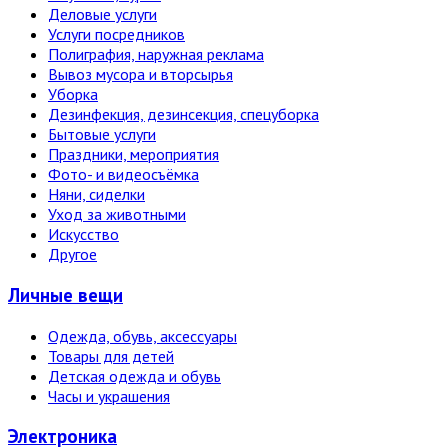
Деловые услуги
Услуги посредников
Полиграфия, наружная реклама
Вывоз мусора и вторсырья
Уборка
Дезинфекция, дезинсекция, спецуборка
Бытовые услуги
Праздники, мероприятия
Фото- и видеосъёмка
Няни, сиделки
Уход за животными
Искусство
Другое
Личные вещи
Одежда, обувь, аксессуары
Товары для детей
Детская одежда и обувь
Часы и украшения
Электро­ника