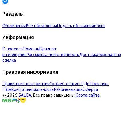
Разделы
Объявления
Все объявления
Подать объявление
Блог
Информация
О проекте
Помощь
Правила
размещения
Рассылка
Ответственность
Доставка
Безопасная
сделка
Правовая информация
Правила использования
Cookie
Согласие ПДн
Политика
ПДн
Конфиденциальность
Рекомендации
Оферта
©
2026
SALEA
.
Все права защищены
·
Карта сайта