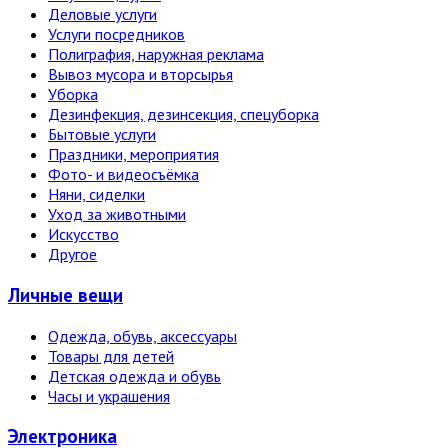
Деловые услуги
Услуги посредников
Полиграфия, наружная реклама
Вывоз мусора и вторсырья
Уборка
Дезинфекция, дезинсекция, спецуборка
Бытовые услуги
Праздники, мероприятия
Фото- и видеосъёмка
Няни, сиделки
Уход за животными
Искусство
Другое
Личные вещи
Одежда, обувь, аксессуары
Товары для детей
Детская одежда и обувь
Часы и украшения
Электро­ника