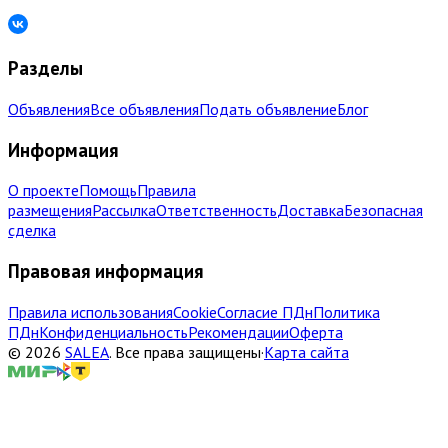
Разделы
Объявления
Все объявления
Подать объявление
Блог
Информация
О проекте
Помощь
Правила
размещения
Рассылка
Ответственность
Доставка
Безопасная
сделка
Правовая информация
Правила использования
Cookie
Согласие ПДн
Политика
ПДн
Конфиденциальность
Рекомендации
Оферта
©
2026
SALEA
.
Все права защищены
·
Карта сайта