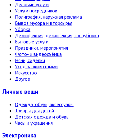
Деловые услуги
Услуги посредников
Полиграфия, наружная реклама
Вывоз мусора и вторсырья
Уборка
Дезинфекция, дезинсекция, спецуборка
Бытовые услуги
Праздники, мероприятия
Фото- и видеосъёмка
Няни, сиделки
Уход за животными
Искусство
Другое
Личные вещи
Одежда, обувь, аксессуары
Товары для детей
Детская одежда и обувь
Часы и украшения
Электро­ника