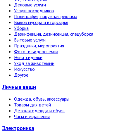
Деловые услуги
Услуги посредников
Полиграфия, наружная реклама
Вывоз мусора и вторсырья
Уборка
Дезинфекция, дезинсекция, спецуборка
Бытовые услуги
Праздники, мероприятия
Фото- и видеосъёмка
Няни, сиделки
Уход за животными
Искусство
Другое
Личные вещи
Одежда, обувь, аксессуары
Товары для детей
Детская одежда и обувь
Часы и украшения
Электро­ника