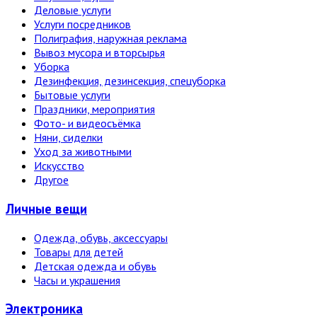
Деловые услуги
Услуги посредников
Полиграфия, наружная реклама
Вывоз мусора и вторсырья
Уборка
Дезинфекция, дезинсекция, спецуборка
Бытовые услуги
Праздники, мероприятия
Фото- и видеосъёмка
Няни, сиделки
Уход за животными
Искусство
Другое
Личные вещи
Одежда, обувь, аксессуары
Товары для детей
Детская одежда и обувь
Часы и украшения
Электро­ника