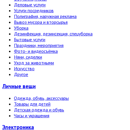
Деловые услуги
Услуги посредников
Полиграфия, наружная реклама
Вывоз мусора и вторсырья
Уборка
Дезинфекция, дезинсекция, спецуборка
Бытовые услуги
Праздники, мероприятия
Фото- и видеосъёмка
Няни, сиделки
Уход за животными
Искусство
Другое
Личные вещи
Одежда, обувь, аксессуары
Товары для детей
Детская одежда и обувь
Часы и украшения
Электро­ника