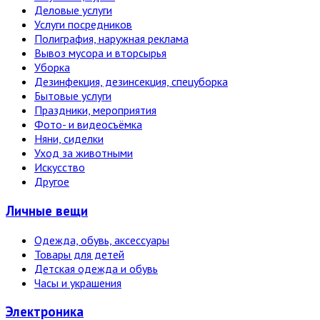
Деловые услуги
Услуги посредников
Полиграфия, наружная реклама
Вывоз мусора и вторсырья
Уборка
Дезинфекция, дезинсекция, спецуборка
Бытовые услуги
Праздники, мероприятия
Фото- и видеосъёмка
Няни, сиделки
Уход за животными
Искусство
Другое
Личные вещи
Одежда, обувь, аксессуары
Товары для детей
Детская одежда и обувь
Часы и украшения
Электро­ника