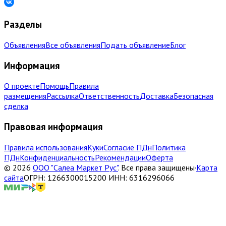
Разделы
Объявления
Все объявления
Подать объявление
Блог
Информация
О проекте
Помощь
Правила
размещения
Рассылка
Ответственность
Доставка
Безопасная
сделка
Правовая информация
Правила использования
Куки
Согласие ПДн
Политика
ПДн
Конфиденциальность
Рекомендации
Оферта
©
2026
ООО "Салеа Маркет Рус"
.
Все права защищены
·
Карта
сайта
ОГРН: 1266300015200 ИНН: 6316296066