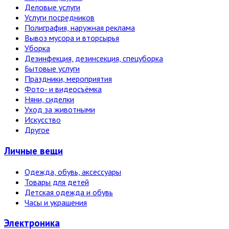
Деловые услуги
Услуги посредников
Полиграфия, наружная реклама
Вывоз мусора и вторсырья
Уборка
Дезинфекция, дезинсекция, спецуборка
Бытовые услуги
Праздники, мероприятия
Фото- и видеосъёмка
Няни, сиделки
Уход за животными
Искусство
Другое
Личные вещи
Одежда, обувь, аксессуары
Товары для детей
Детская одежда и обувь
Часы и украшения
Электро­ника