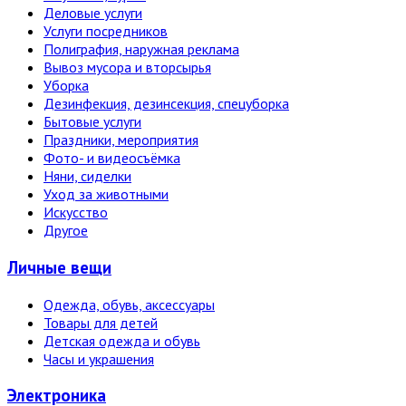
Деловые услуги
Услуги посредников
Полиграфия, наружная реклама
Вывоз мусора и вторсырья
Уборка
Дезинфекция, дезинсекция, спецуборка
Бытовые услуги
Праздники, мероприятия
Фото- и видеосъёмка
Няни, сиделки
Уход за животными
Искусство
Другое
Личные вещи
Одежда, обувь, аксессуары
Товары для детей
Детская одежда и обувь
Часы и украшения
Электро­ника