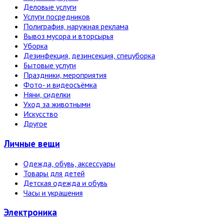
Деловые услуги
Услуги посредников
Полиграфия, наружная реклама
Вывоз мусора и вторсырья
Уборка
Дезинфекция, дезинсекция, спецуборка
Бытовые услуги
Праздники, мероприятия
Фото- и видеосъёмка
Няни, сиделки
Уход за животными
Искусство
Другое
Личные вещи
Одежда, обувь, аксессуары
Товары для детей
Детская одежда и обувь
Часы и украшения
Электро­ника