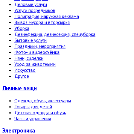
Деловые услуги
Услуги посредников
Полиграфия, наружная реклама
Вывоз мусора и вторсырья
Уборка
Дезинфекция, дезинсекция, спецуборка
Бытовые услуги
Праздники, мероприятия
Фото- и видеосъёмка
Няни, сиделки
Уход за животными
Искусство
Другое
Личные вещи
Одежда, обувь, аксессуары
Товары для детей
Детская одежда и обувь
Часы и украшения
Электро­ника