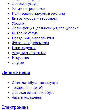
Деловые услуги
Услуги посредников
Полиграфия, наружная реклама
Вывоз мусора и вторсырья
Уборка
Дезинфекция, дезинсекция, спецуборка
Бытовые услуги
Праздники, мероприятия
Фото- и видеосъёмка
Няни, сиделки
Уход за животными
Искусство
Другое
Личные вещи
Одежда, обувь, аксессуары
Товары для детей
Детская одежда и обувь
Часы и украшения
Электро­ника