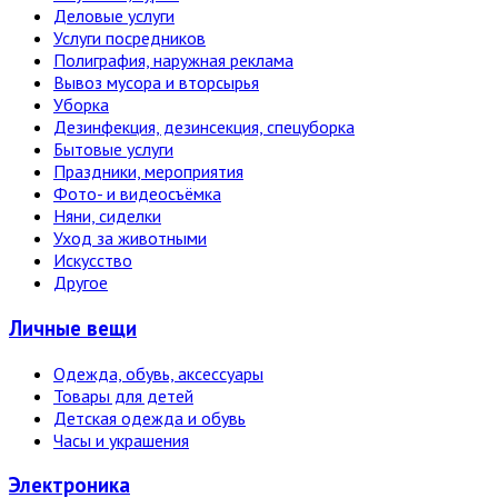
Деловые услуги
Услуги посредников
Полиграфия, наружная реклама
Вывоз мусора и вторсырья
Уборка
Дезинфекция, дезинсекция, спецуборка
Бытовые услуги
Праздники, мероприятия
Фото- и видеосъёмка
Няни, сиделки
Уход за животными
Искусство
Другое
Личные вещи
Одежда, обувь, аксессуары
Товары для детей
Детская одежда и обувь
Часы и украшения
Электро­ника