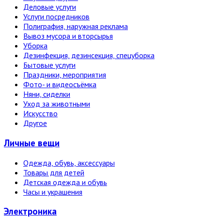
Деловые услуги
Услуги посредников
Полиграфия, наружная реклама
Вывоз мусора и вторсырья
Уборка
Дезинфекция, дезинсекция, спецуборка
Бытовые услуги
Праздники, мероприятия
Фото- и видеосъёмка
Няни, сиделки
Уход за животными
Искусство
Другое
Личные вещи
Одежда, обувь, аксессуары
Товары для детей
Детская одежда и обувь
Часы и украшения
Электро­ника