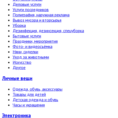
Деловые услуги
Услуги посредников
Полиграфия, наружная реклама
Вывоз мусора и вторсырья
Уборка
Дезинфекция, дезинсекция, спецуборка
Бытовые услуги
Праздники, мероприятия
Фото- и видеосъёмка
Няни, сиделки
Уход за животными
Искусство
Другое
Личные вещи
Одежда, обувь, аксессуары
Товары для детей
Детская одежда и обувь
Часы и украшения
Электро­ника