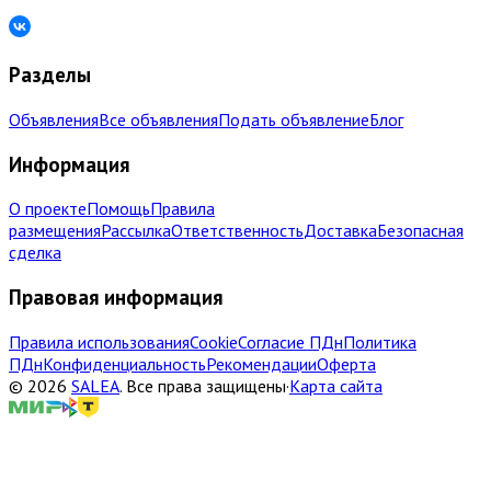
Разделы
Объявления
Все объявления
Подать объявление
Блог
Информация
О проекте
Помощь
Правила
размещения
Рассылка
Ответственность
Доставка
Безопасная
сделка
Правовая информация
Правила использования
Cookie
Согласие ПДн
Политика
ПДн
Конфиденциальность
Рекомендации
Оферта
©
2026
SALEA
.
Все права защищены
·
Карта сайта