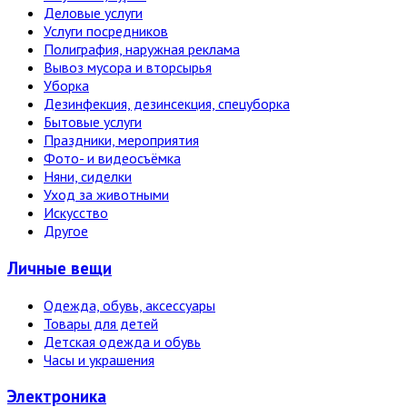
Деловые услуги
Услуги посредников
Полиграфия, наружная реклама
Вывоз мусора и вторсырья
Уборка
Дезинфекция, дезинсекция, спецуборка
Бытовые услуги
Праздники, мероприятия
Фото- и видеосъёмка
Няни, сиделки
Уход за животными
Искусство
Другое
Личные вещи
Одежда, обувь, аксессуары
Товары для детей
Детская одежда и обувь
Часы и украшения
Электро­ника