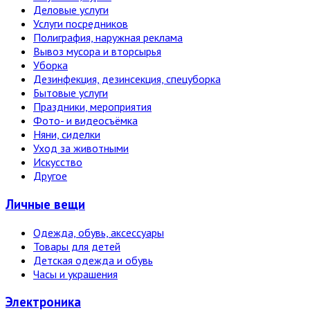
Деловые услуги
Услуги посредников
Полиграфия, наружная реклама
Вывоз мусора и вторсырья
Уборка
Дезинфекция, дезинсекция, спецуборка
Бытовые услуги
Праздники, мероприятия
Фото- и видеосъёмка
Няни, сиделки
Уход за животными
Искусство
Другое
Личные вещи
Одежда, обувь, аксессуары
Товары для детей
Детская одежда и обувь
Часы и украшения
Электро­ника