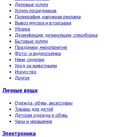
Деловые услуги
Услуги посредников
Полиграфия, наружная реклама
Вывоз мусора и вторсырья
Уборка
Дезинфекция, дезинсекция, спецуборка
Бытовые услуги
Праздники, мероприятия
Фото- и видеосъёмка
Няни, сиделки
Уход за животными
Искусство
Другое
Личные вещи
Одежда, обувь, аксессуары
Товары для детей
Детская одежда и обувь
Часы и украшения
Электро­ника