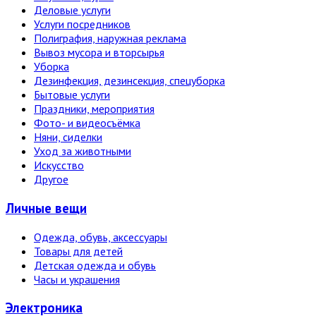
Деловые услуги
Услуги посредников
Полиграфия, наружная реклама
Вывоз мусора и вторсырья
Уборка
Дезинфекция, дезинсекция, спецуборка
Бытовые услуги
Праздники, мероприятия
Фото- и видеосъёмка
Няни, сиделки
Уход за животными
Искусство
Другое
Личные вещи
Одежда, обувь, аксессуары
Товары для детей
Детская одежда и обувь
Часы и украшения
Электро­ника