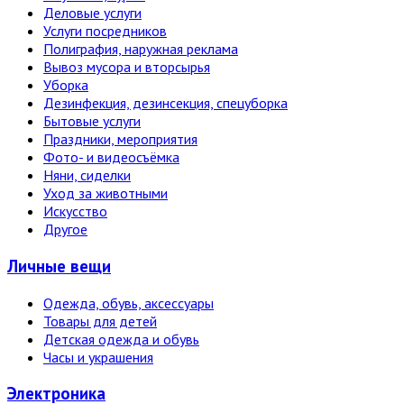
Деловые услуги
Услуги посредников
Полиграфия, наружная реклама
Вывоз мусора и вторсырья
Уборка
Дезинфекция, дезинсекция, спецуборка
Бытовые услуги
Праздники, мероприятия
Фото- и видеосъёмка
Няни, сиделки
Уход за животными
Искусство
Другое
Личные вещи
Одежда, обувь, аксессуары
Товары для детей
Детская одежда и обувь
Часы и украшения
Электро­ника