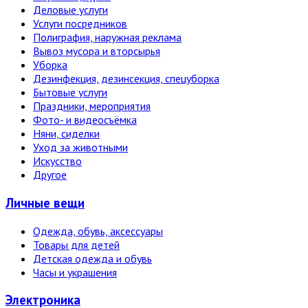
Деловые услуги
Услуги посредников
Полиграфия, наружная реклама
Вывоз мусора и вторсырья
Уборка
Дезинфекция, дезинсекция, спецуборка
Бытовые услуги
Праздники, мероприятия
Фото- и видеосъёмка
Няни, сиделки
Уход за животными
Искусство
Другое
Личные вещи
Одежда, обувь, аксессуары
Товары для детей
Детская одежда и обувь
Часы и украшения
Электро­ника