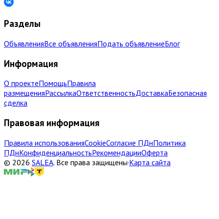
Разделы
Объявления
Все объявления
Подать объявление
Блог
Информация
О проекте
Помощь
Правила
размещения
Рассылка
Ответственность
Доставка
Безопасная
сделка
Правовая информация
Правила использования
Cookie
Согласие ПДн
Политика
ПДн
Конфиденциальность
Рекомендации
Оферта
©
2026
SALEA
.
Все права защищены
·
Карта сайта