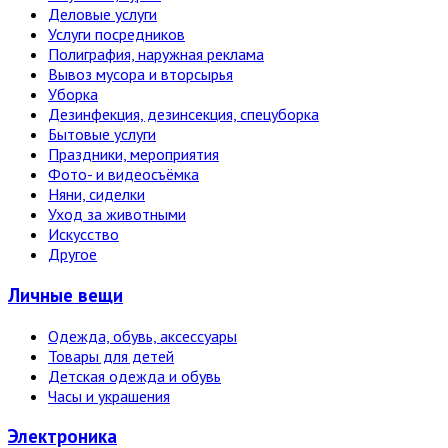
Деловые услуги
Услуги посредников
Полиграфия, наружная реклама
Вывоз мусора и вторсырья
Уборка
Дезинфекция, дезинсекция, спецуборка
Бытовые услуги
Праздники, мероприятия
Фото- и видеосъёмка
Няни, сиделки
Уход за животными
Искусство
Другое
Личные вещи
Одежда, обувь, аксессуары
Товары для детей
Детская одежда и обувь
Часы и украшения
Электро­ника