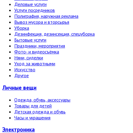
Деловые услуги
Услуги посредников
Полиграфия, наружная реклама
Вывоз мусора и вторсырья
Уборка
Дезинфекция, дезинсекция, спецуборка
Бытовые услуги
Праздники, мероприятия
Фото- и видеосъёмка
Няни, сиделки
Уход за животными
Искусство
Другое
Личные вещи
Одежда, обувь, аксессуары
Товары для детей
Детская одежда и обувь
Часы и украшения
Электро­ника