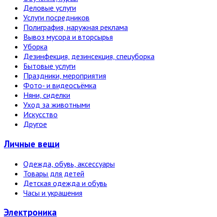
Деловые услуги
Услуги посредников
Полиграфия, наружная реклама
Вывоз мусора и вторсырья
Уборка
Дезинфекция, дезинсекция, спецуборка
Бытовые услуги
Праздники, мероприятия
Фото- и видеосъёмка
Няни, сиделки
Уход за животными
Искусство
Другое
Личные вещи
Одежда, обувь, аксессуары
Товары для детей
Детская одежда и обувь
Часы и украшения
Электро­ника