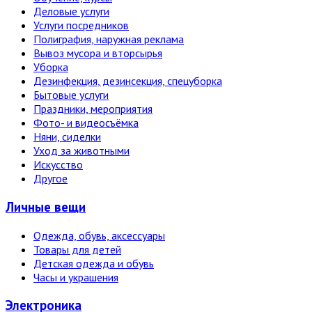
Деловые услуги
Услуги посредников
Полиграфия, наружная реклама
Вывоз мусора и вторсырья
Уборка
Дезинфекция, дезинсекция, спецуборка
Бытовые услуги
Праздники, мероприятия
Фото- и видеосъёмка
Няни, сиделки
Уход за животными
Искусство
Другое
Личные вещи
Одежда, обувь, аксессуары
Товары для детей
Детская одежда и обувь
Часы и украшения
Электро­ника