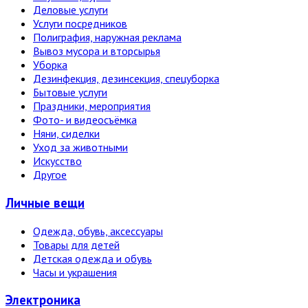
Деловые услуги
Услуги посредников
Полиграфия, наружная реклама
Вывоз мусора и вторсырья
Уборка
Дезинфекция, дезинсекция, спецуборка
Бытовые услуги
Праздники, мероприятия
Фото- и видеосъёмка
Няни, сиделки
Уход за животными
Искусство
Другое
Личные вещи
Одежда, обувь, аксессуары
Товары для детей
Детская одежда и обувь
Часы и украшения
Электро­ника