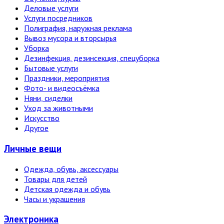
Деловые услуги
Услуги посредников
Полиграфия, наружная реклама
Вывоз мусора и вторсырья
Уборка
Дезинфекция, дезинсекция, спецуборка
Бытовые услуги
Праздники, мероприятия
Фото- и видеосъёмка
Няни, сиделки
Уход за животными
Искусство
Другое
Личные вещи
Одежда, обувь, аксессуары
Товары для детей
Детская одежда и обувь
Часы и украшения
Электро­ника