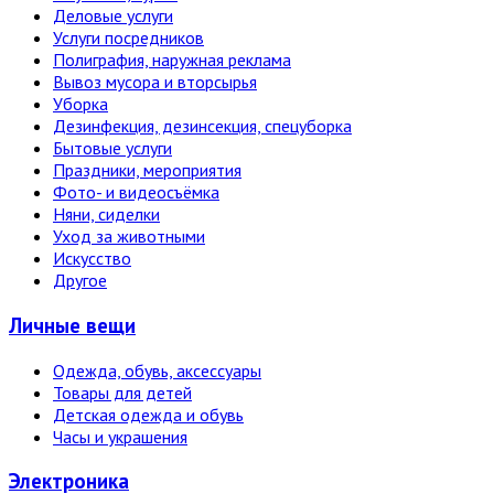
Деловые услуги
Услуги посредников
Полиграфия, наружная реклама
Вывоз мусора и вторсырья
Уборка
Дезинфекция, дезинсекция, спецуборка
Бытовые услуги
Праздники, мероприятия
Фото- и видеосъёмка
Няни, сиделки
Уход за животными
Искусство
Другое
Личные вещи
Одежда, обувь, аксессуары
Товары для детей
Детская одежда и обувь
Часы и украшения
Электро­ника