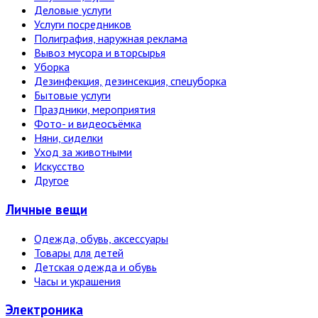
Деловые услуги
Услуги посредников
Полиграфия, наружная реклама
Вывоз мусора и вторсырья
Уборка
Дезинфекция, дезинсекция, спецуборка
Бытовые услуги
Праздники, мероприятия
Фото- и видеосъёмка
Няни, сиделки
Уход за животными
Искусство
Другое
Личные вещи
Одежда, обувь, аксессуары
Товары для детей
Детская одежда и обувь
Часы и украшения
Электро­ника