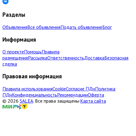
Разделы
Объявления
Все объявления
Подать объявление
Блог
Информация
О проекте
Помощь
Правила
размещения
Рассылка
Ответственность
Доставка
Безопасная
сделка
Правовая информация
Правила использования
Cookie
Согласие ПДн
Политика
ПДн
Конфиденциальность
Рекомендации
Оферта
©
2026
SALEA
.
Все права защищены
·
Карта сайта