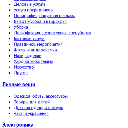
Деловые услуги
Услуги посредников
Полиграфия, наружная реклама
Вывоз мусора и вторсырья
Уборка
Дезинфекция, дезинсекция, спецуборка
Бытовые услуги
Праздники, мероприятия
Фото- и видеосъёмка
Няни, сиделки
Уход за животными
Искусство
Другое
Личные вещи
Одежда, обувь, аксессуары
Товары для детей
Детская одежда и обувь
Часы и украшения
Электро­ника