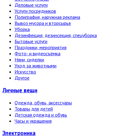
Деловые услуги
Услуги посредников
Полиграфия, наружная реклама
Вывоз мусора и вторсырья
Уборка
Дезинфекция, дезинсекция, спецуборка
Бытовые услуги
Праздники, мероприятия
Фото- и видеосъёмка
Няни, сиделки
Уход за животными
Искусство
Другое
Личные вещи
Одежда, обувь, аксессуары
Товары для детей
Детская одежда и обувь
Часы и украшения
Электро­ника