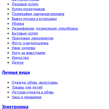
Деловые услуги
Услуги посредников
Полиграфия, наружная реклама
Вывоз мусора и вторсырья
Уборка
Дезинфекция, дезинсекция, спецуборка
Бытовые услуги
Праздники, мероприятия
Фото- и видеосъёмка
Няни, сиделки
Уход за животными
Искусство
Другое
Личные вещи
Одежда, обувь, аксессуары
Товары для детей
Детская одежда и обувь
Часы и украшения
Электро­ника